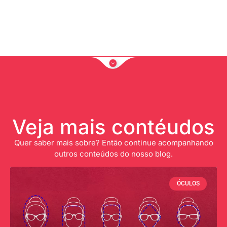
Veja mais contéudos
Quer saber mais sobre? Então continue acompanhando
outros conteúdos do nosso blog.
ÓCULOS