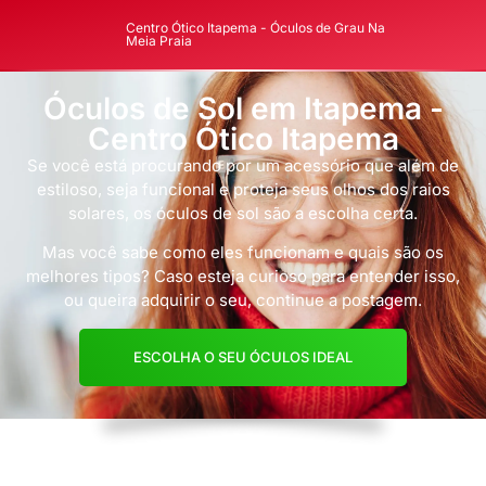
Centro Ótico Itapema - Óculos de Grau Na
Meia Praia
Óculos de Sol em Itapema -
Centro Ótico Itapema
Se você está procurando por um acessório que além de
estiloso, seja funcional e proteja seus olhos dos raios
solares, os óculos de sol são a escolha certa.
Mas você sabe como eles funcionam e quais são os
melhores tipos? Caso esteja curioso para entender isso,
ou queira adquirir o seu, continue a postagem.
ESCOLHA O SEU ÓCULOS IDEAL